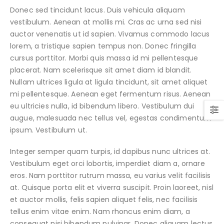
Donec sed tincidunt lacus. Duis vehicula aliquam
vestibulum. Aenean at mollis mi. Cras ac urna sed nisi
auctor venenatis ut id sapien. Vivamus commodo lacus
lorem, a tristique sapien tempus non. Donec fringilla
cursus porttitor. Morbi quis massa id mi pellentesque
placerat. Nam scelerisque sit amet diam id blandit.
Nullam ultrices ligula at ligula tincidunt, sit amet aliquet
mi pellentesque. Aenean eget fermentum risus. Aenean
eu ultricies nulla, id bibendum libero. Vestibulum dui
augue, malesuada nec tellus vel, egestas condimentum
ipsum. Vestibulum ut.
Integer semper quam turpis, id dapibus nunc ultrices at.
Vestibulum eget orci lobortis, imperdiet diam a, ornare
eros. Nam porttitor rutrum massa, eu varius velit facilisis
at. Quisque porta elit et viverra suscipit. Proin laoreet, nisl
et auctor mollis, felis sapien aliquet felis, nec facilisis
tellus enim vitae enim. Nam rhoncus enim diam, a
consequat nisi bibendum pulvinar. Donec aliquam lectus