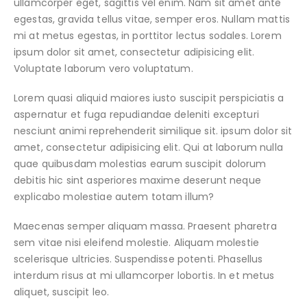
ullamcorper eget, sagittis vel enim. Nam sit amet ante
egestas, gravida tellus vitae, semper eros. Nullam mattis
mi at metus egestas, in porttitor lectus sodales. Lorem
ipsum dolor sit amet, consectetur adipisicing elit.
Voluptate laborum vero voluptatum.
Lorem quasi aliquid maiores iusto suscipit perspiciatis a
aspernatur et fuga repudiandae deleniti excepturi
nesciunt animi reprehenderit similique sit. ipsum dolor sit
amet, consectetur adipisicing elit. Qui at laborum nulla
quae quibusdam molestias earum suscipit dolorum
debitis hic sint asperiores maxime deserunt neque
explicabo molestiae autem totam illum?
Maecenas semper aliquam massa. Praesent pharetra
sem vitae nisi eleifend molestie. Aliquam molestie
scelerisque ultricies. Suspendisse potenti. Phasellus
interdum risus at mi ullamcorper lobortis. In et metus
aliquet, suscipit leo.