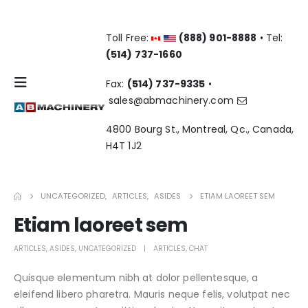
Toll Free:
(888) 901-8888
• Tel:
(514) 737-1660
Fax:
(514) 737-9335
•
sales@abmachinery.com
4800 Bourg St., Montreal, Qc., Canada,
H4T 1J2
UNCATEGORIZED
,
ARTICLES
,
ASIDES
ETIAM LAOREET SEM
Etiam laoreet sem
ARTICLES
,
ASIDES
,
UNCATEGORIZED
ARTICLES
,
CHAT
Quisque elementum nibh at dolor pellentesque, a
eleifend libero pharetra. Mauris neque felis, volutpat nec